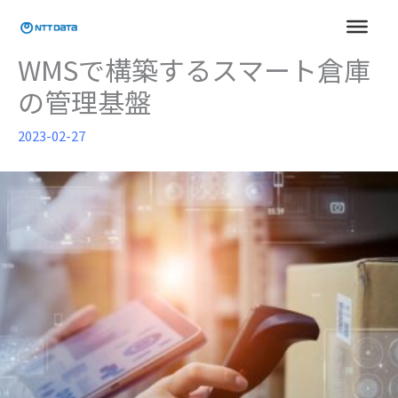
内
容
を
WMSで構築するスマート倉庫
ス
の管理基盤
キ
ッ
2023-02-27
プ