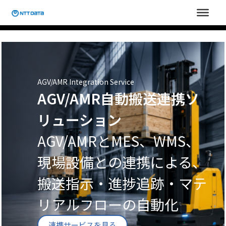
内
容
を
ス
キ
ッ
プ
AGV/AMR Integration Service
AGV/AMR自動搬送連携ソ
リューション
AGV/AMRとMES、WMS、
現場設備との連携による、
搬送指示・進捗追跡・マテ
リアルフローの自動化
連携サービスを見る