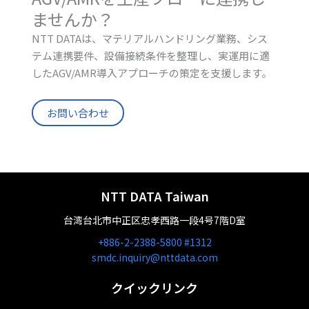
ませんか？
NTT DATAは、マテリアルハンドリング業務、シス
テム連携要件、設備接続条件を整理し、実運用に適
したAGV/AMR導入アプローチの策定を支援します。
お問い合わせ
NTT DATA Taiwan
台湾台北市中正区忠孝西路一段4号7階D室
+886-2-2388-5800 #1312
smdc.inquiry@nttdata.com
クイックリンク