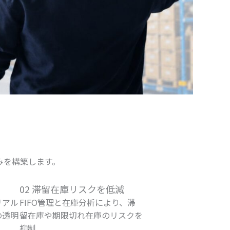
みを構築します。
02 滞留在庫リスクを低減
リアル
FIFO管理と在庫分析により、滞
の透明
留在庫や期限切れ在庫のリスクを
抑制