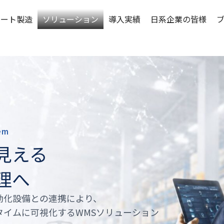
マート製造
ソリューション
導入実績
日系企業の皆様
em
見える
理へ
動化設備との連携により、
タイムに可視化するWMSソリューション