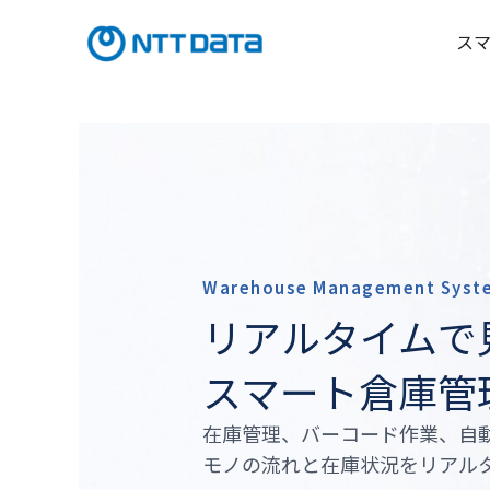
内
容
ス
を
ス
キ
ッ
プ
Warehouse Management Syst
リアルタイムで
スマート倉庫管
在庫管理、バーコード作業、自
モノの流れと在庫状況をリアル