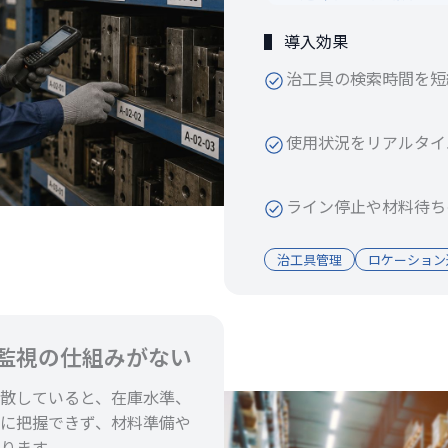
▌ 導入効果
治工具の検索時間を短
使用状況をリアルタイ
ライン停止や材料待ち
治工具管理
ロケーション
監視の仕組みがない
散していると、在庫水準、
に把握できず、材料準備や
ります。