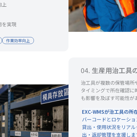
向上
用を実現
作業効率向上
04.
生産用治工具
治工具が複数の保管場所
タイミングで所在確認に
も影響を及ぼす可能性が
EXC-WMSが治工具の
バーコードとロケーショ
貸出・使用状況をリアル
出・返却管理を支援しま