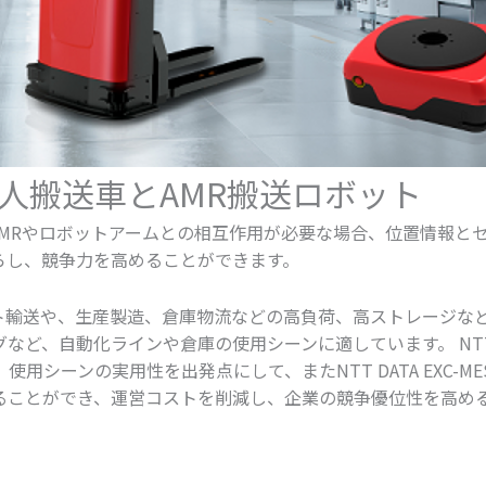
無人搬送車とAMR搬送ロボット
や、AMRやロボットアームとの相互作用が必要な場合、位置情報
らし、競争力を高めることができます。
ト輸送や、生産製造、倉庫物流などの高負荷、高ストレージなど
ど、自動化ラインや倉庫の使用シーンに適しています。 NTT D
用シーンの実用性を出発点にして、またNTT DATA EXC-
ることができ、運営コストを削減し、企業の競争優位性を高め