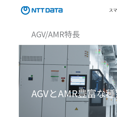
内
容
ス
を
ス
キ
AGV/AMR特長
ッ
プ
AGVとAMR豊富