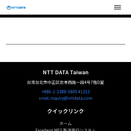
内
容
を
ス
キ
ッ
プ
NTT DATA Taiwan
台湾台北市中正区忠孝西路一段4号7階D室
+886-2-2388-5800 #1312
smdc.inquiry@nttdata.com
クイックリンク
ホーム
Excellent MES 製造実行システム