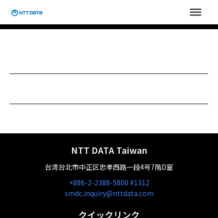
内
容
を
ス
キ
ッ
プ
NTT DATA Taiwan
台湾台北市中正区忠孝西路一段4号7階D室
+886-2-2388-5800 #1312
smdc.inquiry@nttdata.com
クイックリンク