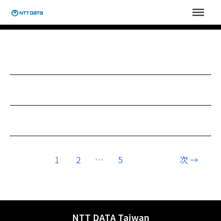
内
容
を
ス
キ
ッ
プ
1
2
…
5
次
→
NTT DATA Taiwan