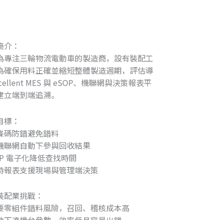
簡介：
為專注三輪物流電動車的製造商，設有裝配工
為確保用料正確並縮短整體製造週期，評估導
xcellent MES 與 eSOP、機聯網與決策報表平
建立端到端追溯。
目標：
條碼防錯避免錯料
機聯網自動下參與回收結果
OP 電子化降低查找時間
時報表支援現場與管理端決策
裝配業挑戰：
要零組件錯料風險，召回、稽核成本高
動下達機台參數，效率低且容易出錯