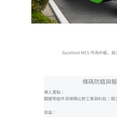
Excellent MES 作為
條碼防錯與
導入重點：
關鍵零組件須掃碼比對工單與料批；報工資料即
效益：