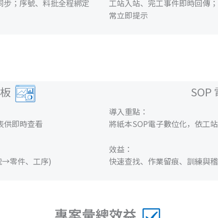
同步；序號、料批全程綁定
工站入站、完工事件即時回傳；
常立即提示
看板
SOP
導入重點：
表供即時查看
將紙本SOP電子數位化，依工
效益：
號→零件、工序)
快速查找、作業留痕、訓練與稽
專案彙總效益