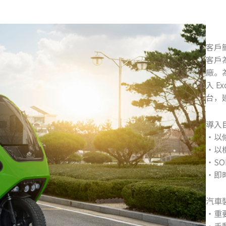
客戶
客戶
廠。
入 E
台，
導入
・以
・以
・S
・即
汽車
・重
・手