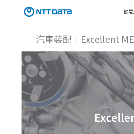
跳
至
智慧
主
要
內
汽車裝配｜Excellent
容
Excel