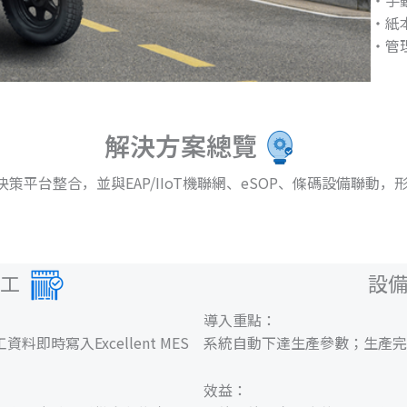
・紙
・管
解決方案總覽
中樞，與決策平台整合，並與EAP/IIoT機聯網、eSOP、條碼設備
報工
設
導入重點：
時寫入Excellent MES
系統自動下達生產參數；生產完
效益：