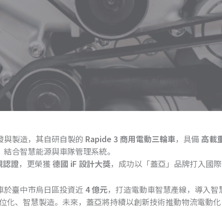
發與製造，其自研自製的
Rapide 3 商用電動三輪車
，具備
高載重
，結合智慧能源與車隊管理系統。
規認證
，更榮獲
德國 iF 設計大獎
，成功以「蓋亞」品牌打入國際
車於臺中市烏日區投資近
4 億元
，打造電動車智慧產線，導入智
數位化、智慧製造。未來，蓋亞將持續以創新技術推動物流電動