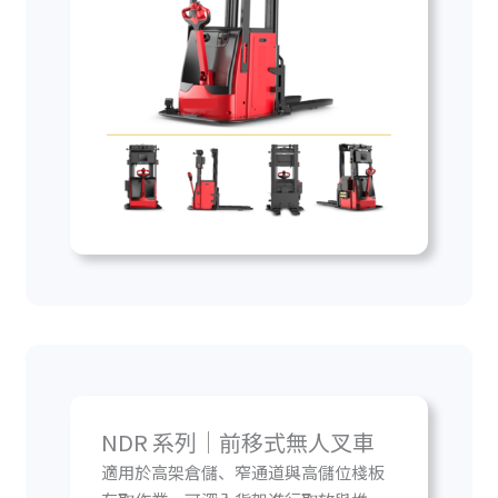
NDR 系列｜前移式無人叉車
適用於高架倉儲、窄通道與高儲位棧板