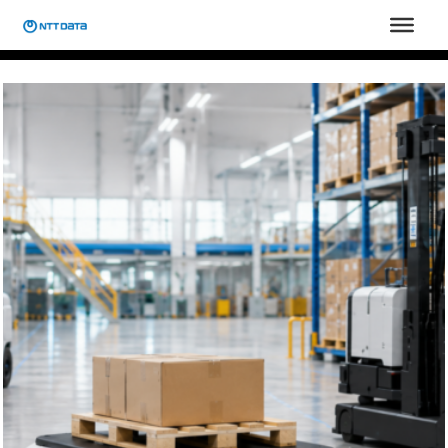
跳
至
主
要
內
容