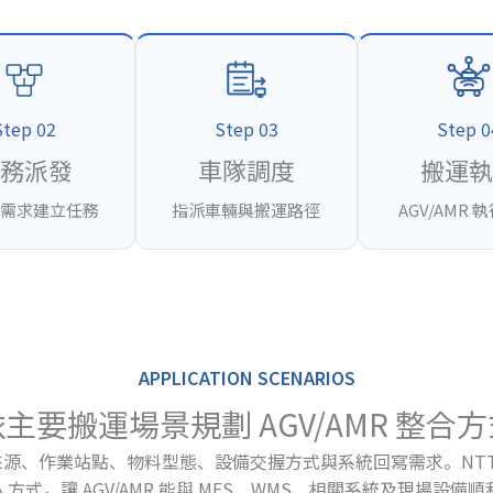
Step 02
Step 03
Step 0
任務派發
車隊調度
搬運執
需求建立任務
指派車輛與搬運路徑
AGV/AMR 
APPLICATION SCENARIOS
主要搬運場景規劃 AGV/AMR 整合
務來源、作業站點、物料型態、設備交握方式與系統回寫需求。NTT
方式，讓 AGV/AMR 能與 MES、WMS、相關系統及現場設備