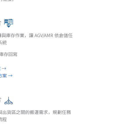
合
與庫存作業，讓 AGV/AMR 依倉儲任
系統
／庫存回寫
 →
案 →
合
與出貨區之間的搬運需求，規劃任務
流程