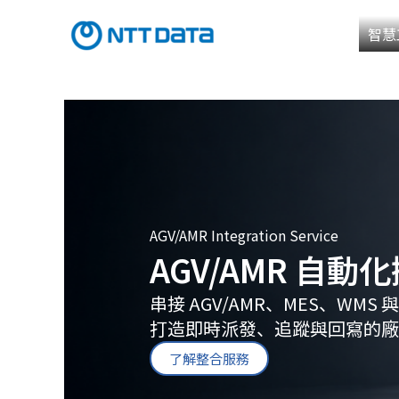
跳
至
智慧
主
要
內
容
AGV/AMR Integration Service
AGV/AMR 自
串接 AGV/AMR、MES、WMS
打造即時派發、追蹤與回寫的廠
了解整合服務