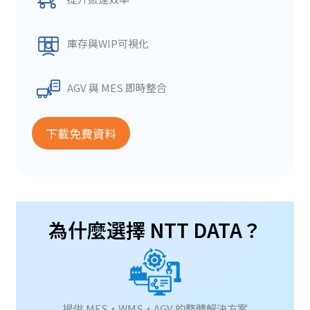
庫存與WIP可視化
AGV 與 MES 即時整合
下載免費資料
為什麼選擇 NTT DATA？
提供 MES・WMS・AGV 的整體解決方案