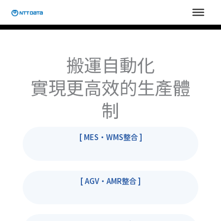
跳
至
主
要
內
搬運自動化
容
實現更高效的生產體
制
[ MES・WMS整合 ]
[ AGV・AMR整合 ]