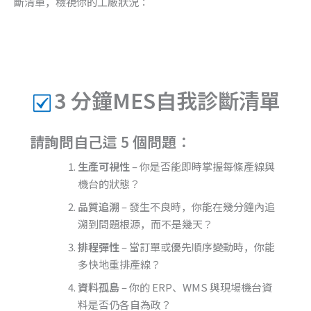
斷清單，檢視你的工廠狀況：
3 分鐘MES自我診斷清單
請詢問自己這 5 個問題：
生產可視性
– 你是否能即時掌握每條產線與
機台的狀態？
品質追溯
– 發生不良時，你能在幾分鐘內追
溯到問題根源，而不是幾天？
排程彈性
– 當訂單或優先順序變動時，你能
多快地重排產線？
資料孤島
– 你的 ERP、WMS 與現場機台資
料是否仍各自為政？