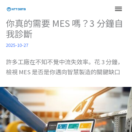
跳
至
主
你真的需要 MES 嗎？3 分鐘自
要
我診斷
內
容
2025-10-27
許多工廠在不知不覺中流失效率。花 3 分鐘，
檢視 MES 是否是你邁向智慧製造的關鍵缺口