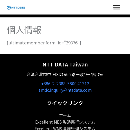
内
容
を
ス
個人情報
キ
ッ
[ultimatemember form_id=”29376″]
プ
NTT DATA Taiwan
台湾台北市中正区忠孝西路一段4号7階D室
+886-2-2388-5800 #1312
smdc.inquiry@nttdata.com
クイックリンク
ホーム
Excellent MES 製造実行システム
Excellent WMS 倉庫管理システム