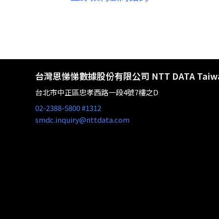
台灣恩悌悌數據股份有限公司 NTT DATA Taiw
台北市中正區忠孝西路一段4號7樓之D
02-2388-5800 #1312
smdc.inquiry@nttdata.com