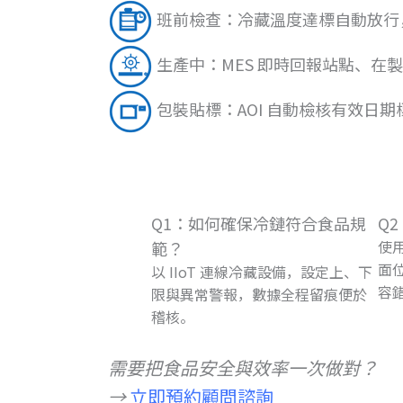
班前檢查：冷藏溫度達標自動放行
生產中：MES 即時回報站點、在
包裝貼標：AOI 自動檢核有效日
Q1：如何確保冷鏈符合食品規
Q
使
範？
面
以 IIoT 連線冷藏設備，設定上、下
容
限與異常警報，數據全程留痕便於
稽核。
需要把食品安全與效率一次做對？
→
立即預約顧問諮詢