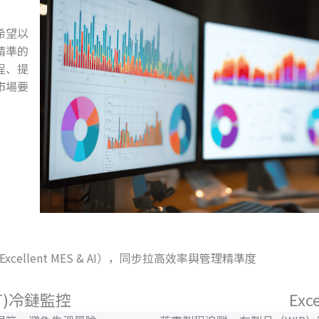
希望以
精準的
程、提
市場要
Excellent MES & AI），同步拉高效率與管理精準度
oT)冷鏈監控
Exc