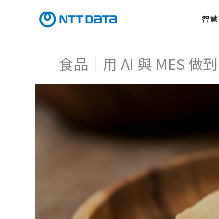
跳
至
智慧
主
要
內
食品｜用 AI 與 MES
容