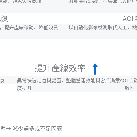
規範，避免失溫風險
落實製程追蹤、在製品（WIP
預測
AO
存，提升產線稼動、降低浪費
以自動化影像檢測取代人工，檢
提升產線效率
康
異常快速定位與處置，整體營運效能與客戶滿意
AOI
度提升
一致性
基準→ 減少過多或不足問題