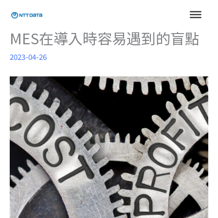
跳
至
主
MES在導入時容易遇到的盲點
要
內
2023-04-26
容