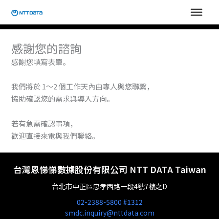
跳
至
主
要
感謝您的諮詢
內
感謝您填寫表單。
容
我們將於 1～2 個工作天內由專人與您聯繫，
協助確認您的需求與導入方向。
若有急需確認事項，
歡迎直接來電與我們聯絡。
台灣恩悌悌數據股份有限公司 NTT DATA Taiwan
台北市中正區忠孝西路一段4號7樓之D
02-2388-5800 #1312
smdc.inquiry@nttdata.com