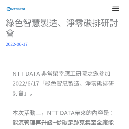
跳
至
主
綠色智慧製造、淨零碳排研討
要
會
內
容
2022-06-17
NTT DATA 非常榮幸應工研院之邀參加
2022/6/17「綠色智慧製造、淨零碳排研
討會」。
本次活動上，NTT DATA帶來的內容是：
能源管理再升級~從碳足跡蒐集至全廠能