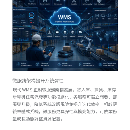
微服務架構提升系統彈性
現代 WMS 正朝微服務架構發展，將入庫、揀貨、庫存
計算與任務派發等功能模組化，各服務可獨立開發、部
署與升級，降低系統改版風險並提升迭代效率。相較傳
統單體式系統，微服務更具彈性與擴充能力，可依業務
量成長動態調整資源配置。