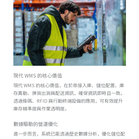
現代 WMS 的核心價值
現代 WMS 的核心價值，在於串接入庫、儲位配置、庫
存異動、揀貨出貨與配送資訊，確保資訊即時且一致。
透過條碼、RFID 與行動終端設備的應用，可有效提升
庫存精準度與作業透明度。
數據驅動的營運優化
進一步而言，系統已能透過歷史數據分析，優化儲位配