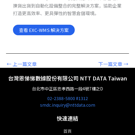
揀貨出貨到自動化設備整合的完整解決方案，協助企業
打造更高效率、更具彈性的智慧倉儲環境。
查看 EXC-WMS 解決方案
←
上一篇文章
下一篇文章
→
台灣恩悌悌數據股份有限公司 NTT DATA Taiwan
台北市中正區忠孝西路一段4號7樓之D
02-2388-5800 #1312
smdc.inquiry@nttdata.com
快速連結
首頁