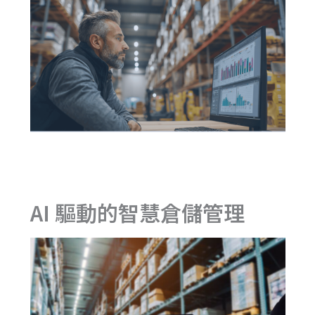
AI 驅動的智慧倉儲管理