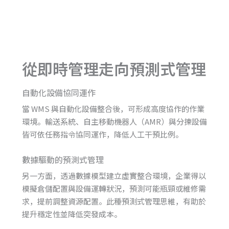
從即時管理走向預測式管理
自動化設備協同運作
當 WMS 與自動化設備整合後，可形成高度協作的作業
環境。輸送系統、自主移動機器人（AMR）與分揀設備
皆可依任務指令協同運作，降低人工干預比例。
數據驅動的預測式管理
另一方面，透過數據模型建立虛實整合環境，企業得以
模擬倉儲配置與設備運轉狀況，預測可能瓶頸或維修需
求，提前調整資源配置。此種預測式管理思維，有助於
提升穩定性並降低突發成本。