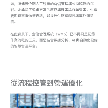
題，讓傳統依賴人工經驗的倉儲管理模式面臨新的挑
戰。企業除了追求更高的庫存準確率與作業效率，也需
要即時掌握物流資訊，以提升供應鏈韌性與客戶滿意
度。
在此背景下，倉儲管理系統（WMS）已不再只是記錄
作業流程的工具，而是結合數據分析、AI 與自動化設備
的智慧營運平台。
從流程控管到營運優化