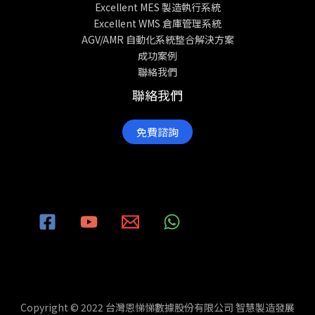
Excellent MES 製造執行系統
Excellent WMS 倉庫管理系統
AGV/AMR 自動化系統整合解決方案
成功案例
聯絡我們
聯絡我們
免費諮詢
Copyright © 2022 台灣恩悌悌數據股份有限公司 智慧製造發展