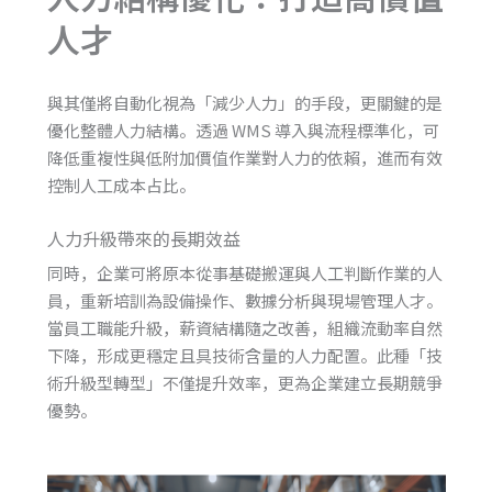
人才
與其僅將自動化視為「減少人力」的手段，更關鍵的是
優化整體人力結構。透過 WMS 導入與流程標準化，可
降低重複性與低附加價值作業對人力的依賴，進而有效
控制人工成本占比。
人力升級帶來的長期效益
同時，企業可將原本從事基礎搬運與人工判斷作業的人
員，重新培訓為設備操作、數據分析與現場管理人才。
當員工職能升級，薪資結構隨之改善，組織流動率自然
下降，形成更穩定且具技術含量的人力配置。此種「技
術升級型轉型」不僅提升效率，更為企業建立長期競爭
優勢。