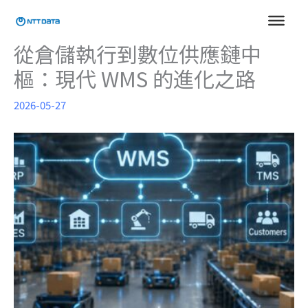
跳
至
主
從倉儲執行到數位供應鏈中
要
樞：現代 WMS 的進化之路
內
容
2026-05-27