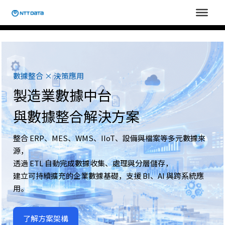
跳
至
主
要
內
容
數據整合 × 決策應用
製造業數據中台
與數據整合解決方案
整合 ERP、MES、WMS、IIoT、設備與檔案等多元數據來
源，
透過 ETL 自動完成數據收集、處理與分層儲存，
建立可持續擴充的企業數據基礎，支援 BI、AI 與跨系統應
用。
了解方案架構