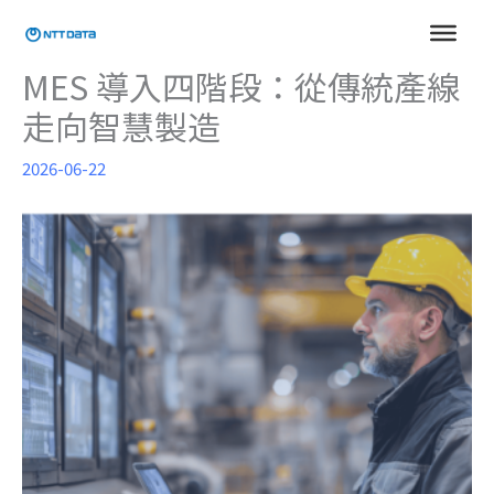
跳
至
主
MES 導入四階段：從傳統產線
要
走向智慧製造
內
容
2026-06-22