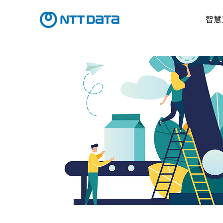
跳
至
智慧
主
要
內
容