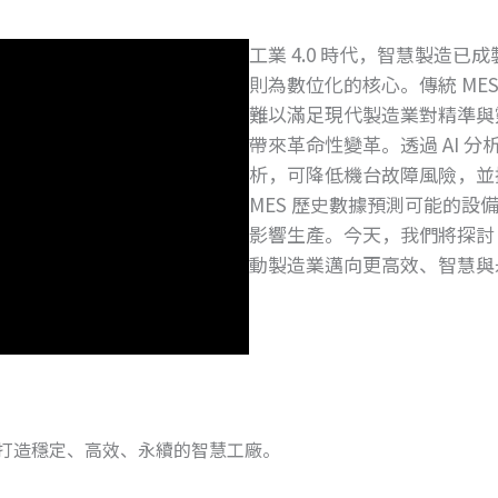
工業 4.0 時代，智慧製造已
則為數位化的核心。傳統 M
難以滿足現代製造業對精準與靈活
帶來革命性變革。透過 AI 
析，可降低機台故障風險，並提
MES 歷史數據預測可能的
影響生產。今天，我們將探討 A
動製造業邁向更高效、智慧與
助您打造穩定、高效、永續的智慧工廠。