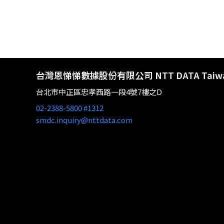
台灣恩悌悌數據股份有限公司 NTT DATA Taiw
台北市中正區忠孝西路一段4號7樓之D
02-2388-5800 #1312
smdc.inquiry@nttdata.com