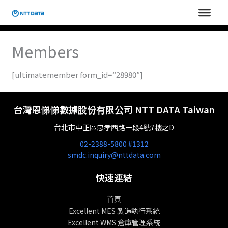
跳
至
主
要
Members
內
容
[ultimatemember form_id=”28980″]
台灣恩悌悌數據股份有限公司 NTT DATA Taiwan
台北市中正區忠孝西路一段4號7樓之D
02-2388-5800 #1312
smdc.inquiry@nttdata.com
快速連結
首頁
Excellent MES 製造執行系統
Excellent WMS 倉庫管理系統